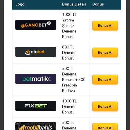
Logo
Bonus Detail
Bonus
1000 TL
Yatırım
Şartsız
Bonus Al
Deneme
Bonusu
800 TL
Deneme
Bonus Al
Bonusu
500 TL
Deneme
Bonusu + 500
Bonus Al
FreeSpin
Bedava
1000 TL
Deneme
Bonus Al
Bonusu
500 TL
Deneme
Bonus Al