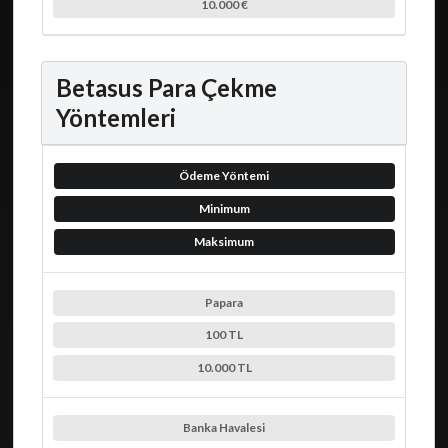
10.000 €
Betasus Para Çekme
Yöntemleri
Ödeme Yöntemi
Minimum
Maksimum
Papara
100 TL
10.000 TL
Banka Havalesi