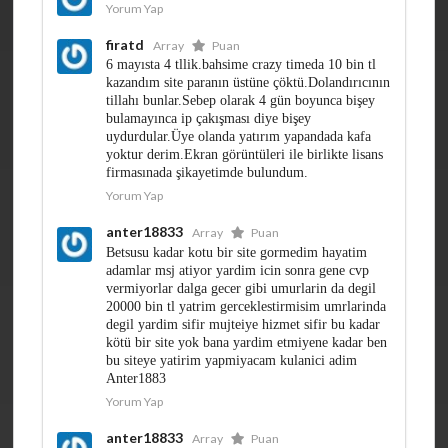
Yorum Yap
firatd
Array
Puan
6 mayısta 4 tllik.bahsime crazy timeda 10 bin tl
kazandım site paranın üstüne çöktü.Dolandırıcının
tillahı bunlar.Sebep olarak 4 gün boyunca bişey
bulamayınca ip çakışması diye bişey
uydurdular.Üye olanda yatırım yapandada kafa
yoktur derim.Ekran görüntüleri ile birlikte lisans
firmasınada şikayetimde bulundum.
Yorum Yap
anter18833
Array
Puan
Betsusu kadar kotu bir site gormedim hayatim
adamlar msj atiyor yardim icin sonra gene cvp
vermiyorlar dalga gecer gibi umurlarin da degil
20000 bin tl yatrim gerceklestirmisim umrlarinda
degil yardim sifir mujteiye hizmet sifir bu kadar
kötü bir site yok bana yardim etmiyene kadar ben
bu siteye yatirim yapmiyacam kulanici adim
Anter1883
Yorum Yap
anter18833
Array
Puan