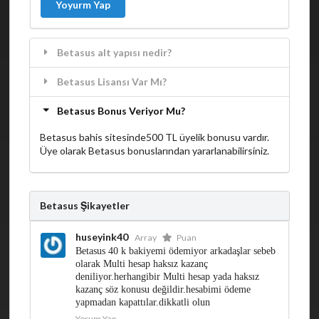
Yoyurm Yap
Betasus alt yapısı nedir?
Betasus Lisansı Var Mı?
Betasus Bonus Veriyor Mu?
Betasus bahis sitesinde500 TL üyelik bonusu vardır.
Üye olarak Betasus bonuslarından yararlanabilirsiniz.
Betasus Şikayetler
huseyink40
Array
Puan
Betasus 40 k bakiyemi ödemiyor arkadaşlar sebeb
olarak Multi hesap haksız kazanç
deniliyor.herhangibir Multi hesap yada haksız
kazanç söz konusu değildir.hesabimi ödeme
yapmadan kapattılar.dikkatli olun
Yorum Yap