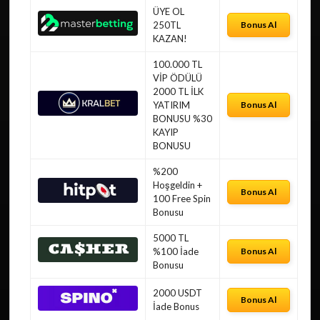
ÜYE OL
250TL
Bonus Al
KAZAN!
100.000 TL
VİP ÖDÜLÜ
2000 TL İLK
YATIRIM
Bonus Al
BONUSU %30
KAYIP
BONUSU
%200
Hoşgeldin +
Bonus Al
100 Free Spin
Bonusu
5000 TL
%100 İade
Bonus Al
Bonusu
2000 USDT
Bonus Al
İade Bonus