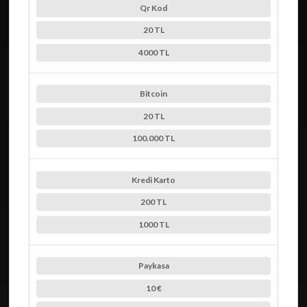
Qr Kod
20 TL
4000 TL
Bitcoin
20 TL
100.000 TL
Kredi Karto
200 TL
1000 TL
Paykasa
10 €