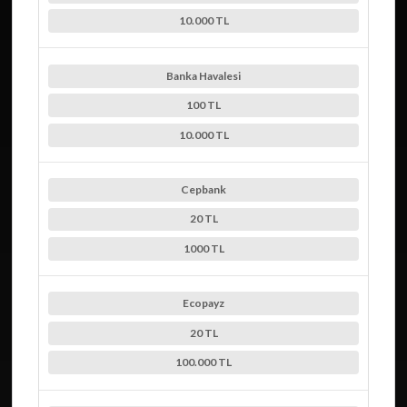
10.000 TL
Banka Havalesi
100 TL
10.000 TL
Cepbank
20 TL
1000 TL
Ecopayz
20 TL
100.000 TL