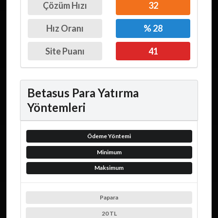
Çözüm Hızı
32
Hız Oranı
% 28
Site Puanı
41
Betasus Para Yatırma
Yöntemleri
Ödeme Yöntemi
Minimum
Maksimum
Papara
20 TL