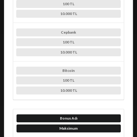
100 TL
10.000 TL
Cepbank
100 TL
10.000 TL
Bitcoin
100 TL
10.000 TL
Bonus Adı
Maksimum