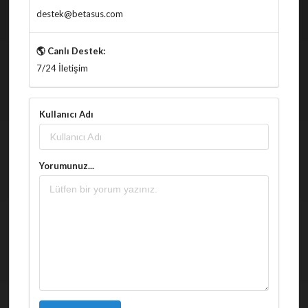
destek@betasus.com
🌎 Canlı Destek:
7/24 İletişim
Kullanıcı Adı
Yorumunuz...