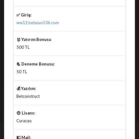
✅ Giriş:
ww12.betasus536.com
🥇 Yatırım Bonusu
500 TL
📃 Deneme Bonusu:
50 TL
💰 Yazılım:
Betconstruct
😍 Lisans:
Curacao
💵 Mail: