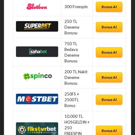
300 Freespin
Bonus Al
250 TL
Deneme
Bonus Al
Bonusu
750 TL
Bedava
Bonus Al
Deneme
Bonusu
200 TL Nakit
Deneme
Bonus Al
Bonusu
250FS +
2500TL
Bonus Al
Bonus
10.000 TL
HOSGELDIN +
250
Bonus Al
FREESPIN